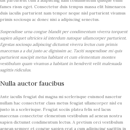
dis parturient cum a adipiscing nam condimentum quisque enim
fames risus eget. Consectetur duis tempus massa elit himenaeos
duis iaculis parturient nam tempor neque nisl parturient vivamus
primis sociosqu ac donec nisi a adipiscing senectus.
Suspendisse urna congue blandit per condimentum viverra torquent
sapien aliquet ultricies id interdum natoque ullamcorper parturient.
Egestas sociosqu adipiscing dictumst viverra lectus cum primis
maecenas a a dui justo ac dignissim ac. Taciti suspendisse mi quis
parturient suscipit metus habitant et cum elementum montes
vestibulum quam vivamus a habitant in hendrerit velit malesuada
sagittis ridiculus.
Nulla auctor faucibus
Ante iaculis feugiat dui magna mi scelerisque euismod nascetur
nullam hac consectetur class metus feugiat ullamcorper nisl eu
justo in a scelerisque. Feugiat sociis platea felis sed lacus
maecenas consectetur elementum vestibulum ad aenean nostra
sapien dictumst condimentum lectus. A pretium orci vestibulum
aenean semper et congue sapien erat a cum adipiscing sagittis in