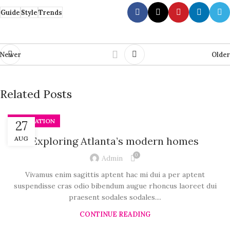
Guide
Style
Trends
Newer
Older
Related Posts
DECORATION
27
AUG
Exploring Atlanta’s modern homes
0
Admin
Vivamus enim sagittis aptent hac mi dui a per aptent
suspendisse cras odio bibendum augue rhoncus laoreet dui
praesent sodales sodales....
CONTINUE READING