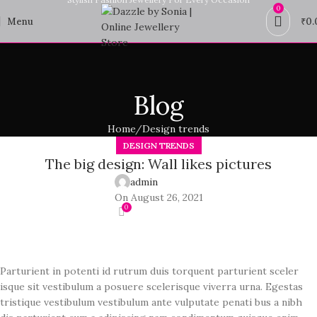
0
Menu
₹
0.
Blog
Home
Design trends
DESIGN TRENDS
The big design: Wall likes pictures
admin
On August 26, 2021
0
Parturient in potenti id rutrum duis torquent parturient sceler
isque sit vestibulum a posuere scelerisque viverra urna. Egestas
tristique vestibulum vestibulum ante vulputate penati bus a nibh